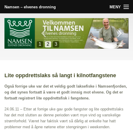
MENY
Namsen – elvenes dronning
Forside
Namsen
1
2
3
Nyheter
Galleri
Lite oppdrettslaks så langt i kilnotfangstene
Slik finner du oss
Også forrige uke var det et veldig godt laksefiske i Namsenfjorden,
Tilbydere
og det synes fortsatt å være et godt innsig mot elvene. Og det er
fortsatt registrert lite oppdrettsfisk i fangstene.
Råd og vink
24.06.11 – Etter at forrige uke gav gode fangster og lite oppdrettslaks
har det mot slutten av denne perioden vært mye vind og vanskelige
Andre aktiviteter
strømforhold. Været har faktisk vært så dårlig at enkelte har hatt
problemer med å åpne nøtene etter stengningen i weekenden.
Lenker