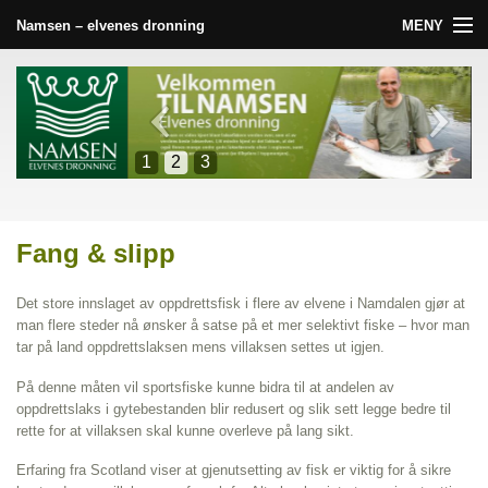
MENY
Namsen – elvenes dronning
Forside
Namsen
1
2
3
Nyheter
Galleri
Fang & slipp
Slik finner du oss
Det store innslaget av oppdrettsfisk i flere av elvene i Namdalen gjør at
Tilbydere
man flere steder nå ønsker å satse på et mer selektivt fiske – hvor man
tar på land oppdrettslaksen mens villaksen settes ut igjen.
Råd og vink
På denne måten vil sportsfiske kunne bidra til at andelen av
oppdrettslaks i gytebestanden blir redusert og slik sett legge bedre til
Andre aktiviteter
rette for at villaksen skal kunne overleve på lang sikt.
Erfaring fra Scotland viser at gjenutsetting av fisk er viktig for å sikre
Lenker