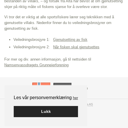
bestanden av villaks, – og forsøk fra Alta har bevist at om gjenutsetting
skjer på riktig måte vil fiskens sjanse for å overleve være stor.
Vi tror det er viktig at alle sportsfiskere lærer seg teknikken med å
gjenutsette villaks. Nedenfor finner du to veiledningsbrosjyrer om
gjenutsetting av fisk.
Veiledningsbrosjyre 1:
Gjenutsetting av fisk
Veiledningsbrosjyre 2:
Når fisken skal gjenutsettes
For mer og div. annen informasjon, gå til nettsiden til
Namsenvassdragets Grunneierforening
Les vår personvernerklæring
her
Bygget på WordPress av
Smart Media AS
Lukk