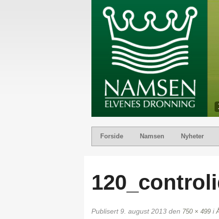
Forside
Namsen
Nyheter
120_control
Publisert
9. august 2013
den
i
750 × 499