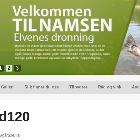
1
2
3
Galleri
Slik finner du oss
Tilbydere
Råd og vink
Andr
id120
Årgårdselva