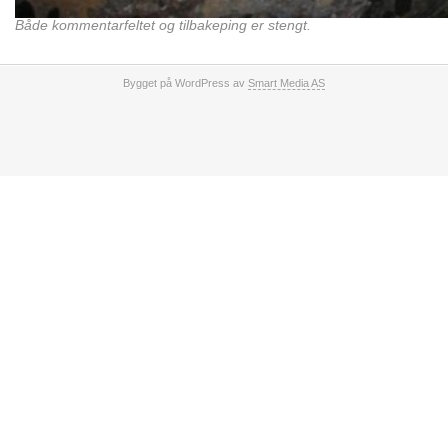
Både kommentarfeltet og tilbakeping er stengt.
Bygget på WordPress av
Smart Media AS