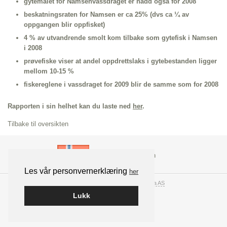
gytemålet for Namsenvassdraget er nådd også for 2008
beskatningsraten for Namsen er ca 25% (dvs ca ¼ av
oppgangen blir oppfisket)
4 % av utvandrende smolt kom tilbake som gytefisk i Namsen
i 2008
prøvefiske viser at andel oppdrettslaks i gytebestanden ligger
mellom 10-15 %
fiskereglene i vassdraget for 2009 blir de samme som for 2008
Rapporten i sin helhet kan du laste ned
her
.
Tilbake til oversikten
Les vår personvernerklæring
her
Bygget på WordPress av
Smart Media AS
Lukk