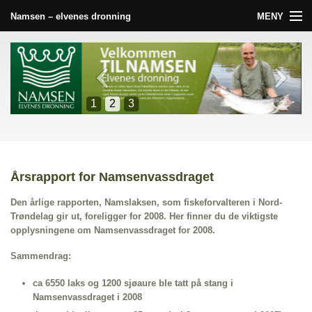
MENY
Namsen – elvenes dronning
Forside
Namsen
1
2
3
Nyheter
Galleri
Årsrapport for Namsenvassdraget
Slik finner du oss
Den årlige rapporten, Namslaksen, som fiskeforvalteren i Nord-
Tilbydere
Trøndelag gir ut, foreligger for 2008. Her finner du de viktigste
opplysningene om Namsenvassdraget for 2008.
Råd og vink
Sammendrag:
Andre aktiviteter
ca 6550 laks og 1200 sjøaure ble tatt på stang i
Namsenvassdraget i 2008
Lenker