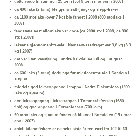
dette veide til sammen 25 tonn (vel 9 tonn mer enn i 2007)
ca 400 laks (2 tonn) ble gjenutsatt (fang- og slepp-fiske)
ca 1100 storlaks (over 7 kg) ble fanget i 2008 (800 storlaks i
2007)
fangstene av mellomlaks var gode (ca 2000 stk i 2008, ca 900
stk i 2007))
laksens gjennomsnittsvekt i Namsenvassdraget var 3,8 kg (3,3
kg i 2007)
det var liten vassføring i andre halvdel av juli og i august
2008
ca 600 laks (3 tonn) døde pga furunkuloseutbrudd i Sandøla i
august
middels god lakseoppgang i trappa i Nedre Fiskumfoss (1200
laks og sjøaure)
god lakseoppgang i laksetrappen i Tømmeråsfossen (1650
fisk) og god oppgang i Formofossen (700 laks).
50 tonn laks og sjøaure fanget på kilenot i Namdalen (15 t mer
enn i 2007)
antall kilenotfiskere er de seks siste år redusert fra 102 til 60